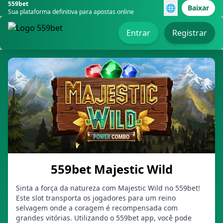
559bet
🌐
Baixar
Sua plataforma definitiva para apostas online
Entrar
Registrar
559bet Majestic Wild
Sinta a força da natureza com Majestic Wild no 559bet!
Este slot transporta os jogadores para um reino
selvagem onde a coragem é recompensada com
grandes vitórias. Utilizando o 559bet app, você pode