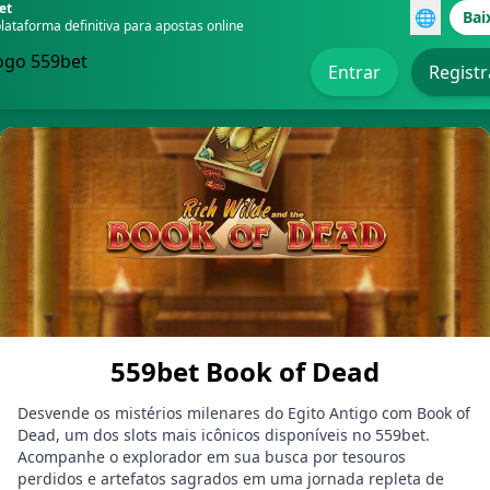
et
🌐
Bai
lataforma definitiva para apostas online
Entrar
Registr
559bet Book of Dead
Desvende os mistérios milenares do Egito Antigo com Book of
Dead, um dos slots mais icônicos disponíveis no 559bet.
Acompanhe o explorador em sua busca por tesouros
perdidos e artefatos sagrados em uma jornada repleta de